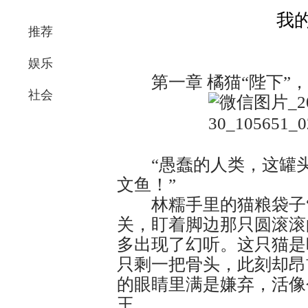
我
推荐
娱乐
第一章 橘猫“陛下”，
社会
“愚蠢的人类，这罐头
文鱼！”
林糯手里的猫粮袋子“
关，盯着脚边那只圆滚滚
多出现了幻听。这只猫是
只剩一把骨头，此刻却昂
的眼睛里满是嫌弃，活像
王。