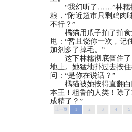
“我幻听了……”林糯
粮，“附近超市只剩鸡肉
不行？”
橘猫用爪子拍了拍食盆
甩：“暂且饶你一次，记
加剂多了掉毛。”
这下林糯彻底僵住了，
地上。她猛地扑过去按住
问：“是你在说话？”
橘猫被她按得直翻白眼
本王！粗鲁的人类！除了
成精了？”
上一页
1
2
3
4
5