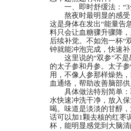
一、即时舒缓法：“3
熬夜时最明显的感受，
这是身体在发出“能量告
料只会让血糖骤升骤降，
后续补觉。不如泡一杯“双
钟就能冲泡完成，快速补
这里说的“双参”不是
的太子参和丹参。太子参
用，不像人参那样燥热，
血通络，帮助改善脑部供
具体做法特别简单：取
水快速冲洗干净，放入保
喝。味道是淡淡的甘醇，
话可以加1颗去核的红枣
杯，能明显感觉到大脑清