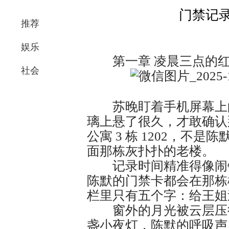
门禁记
推荐
娱乐
第一章 凌晨三点的红
社会
苏晚盯着手机屏幕上的
璃上悬了很久，才敢确认
公寓 3 栋 1202，不
面那栋灰扑扑的老楼。​
记录时间精准得像闹钟
陈默的门禁卡都会在那栋
栏里只有五个字：给王姐
窗外的月光被云层压得
盏小夜灯，陈默的呼吸声