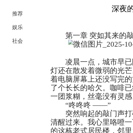
深夜
推荐
娱乐
第一章 突如其来的敲
社会
凌晨一点，城市早已陷
灯还在散发着微弱的光芒
着电脑屏幕上还没写完的
了个长长的哈欠。咖啡已
一团浆糊，丝毫没有灵感。
“咚咚咚 ——”​
突然响起的敲门声打破
清醒过来。我心里咯噔一
的这栋老式居民楼，邻里