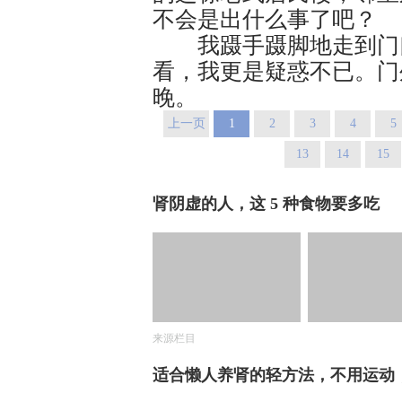
不会是出什么事了吧？​
我蹑手蹑脚地走到门口
看，我更是疑惑不已。门
晚。​
上一页
1
2
3
4
5
13
14
15
肾阴虚的人，这 5 种食物要多吃
来源栏目
适合懒人养肾的轻方法，不用运动