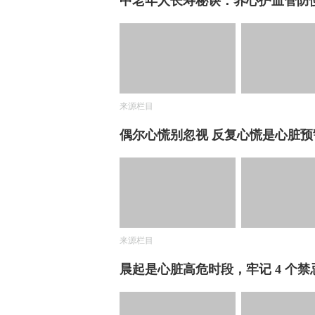
中老年人长寿秘诀：养心护血管防
来源栏目
偶尔心慌别忽视 反复心慌是心脏预
来源栏目
晨起是心脏高危时段，牢记 4 个