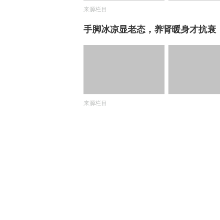
来源栏目
手脚冰凉显老态，养肾暖身才抗衰
来源栏目