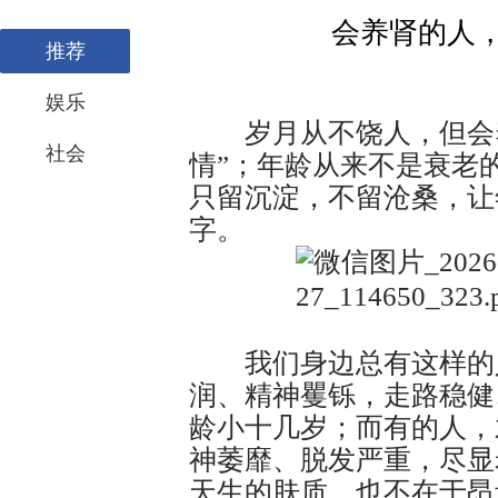
会养肾的人
推荐
娱乐
岁月从不饶人，但会养
社会
情”；年龄从来不是衰老
只留沉淀，不留沧桑，让
字。
我们身边总有这样的人
润、精神矍铄，走路稳健
龄小十几岁；而有的人，
神萎靡、脱发严重，尽显
天生的肤质，也不在于昂