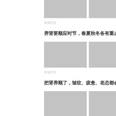
来源栏目
养肾要顺应时节，春夏秋冬各有重
来源栏目
把肾养顺了，皱纹、疲惫、老态都