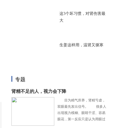
这3个坏习惯，对肾伤害最
大
生姜这样用，温肾又驱寒
专题
肾精不足的人，视力会下降
目为精气所养，肾精亏虚，
双眼最先发出信号。 很多人
出现视力模糊、眼睛干涩、容易
眼花，第一反应只是认为用眼过
度，单纯购买护眼滴眼液，减少