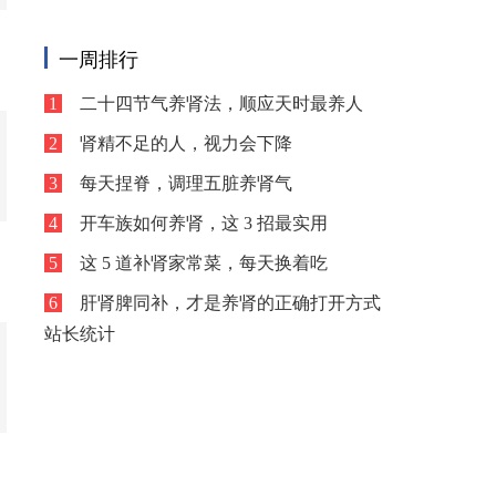
看手机时长，却始终
一周排行
1
二十四节气养肾法，顺应天时最养人
2
肾精不足的人，视力会下降
3
每天捏脊，调理五脏养肾气
4
开车族如何养肾，这 3 招最实用
5
这 5 道补肾家常菜，每天换着吃
6
肝肾脾同补，才是养肾的正确打开方式
站长统计