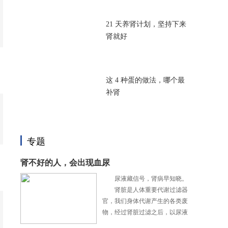
21 天养肾计划，坚持下来
肾就好
这 4 种蛋的做法，哪个最
补肾
专题
肾不好的人，会出现血尿
尿液藏信号，肾病早知晓。
肾脏是人体重要代谢过滤器
官，我们身体代谢产生的各类废
物，经过肾脏过滤之后，以尿液
形式排出体外。尿液的状态，可