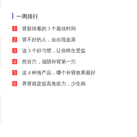
以直观反馈肾脏的健
一周排行
1
肾脏排毒的 3 个最佳时间
2
肾不好的人，会出现血尿
3
这 3 个好习惯，让你终生受益
4
然谷穴，滋阴补肾第一穴
5
这 4 种海产品，哪个补肾效果最好
6
养肾就是提高免疫力，少生病