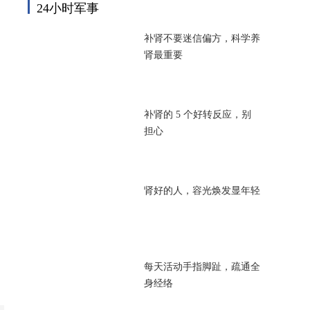
24小时军事
补肾不要迷信偏方，科学养
肾最重要
补肾的 5 个好转反应，别
担心
肾好的人，容光焕发显年轻
每天活动手指脚趾，疏通全
身经络