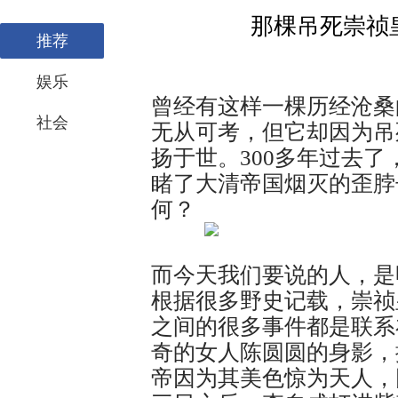
那棵吊死崇祯
推荐
娱乐
曾经有这样一棵历经沧桑
社会
无从可考，但它却因为吊
扬于世。300多年过去
睹了大清帝国烟灭的歪脖
何？
而今天我们要说的人，是
根据很多野史记载，崇祯
之间的很多事件都是联系
奇的女人陈圆圆的身影，
帝因为其美色惊为天人，